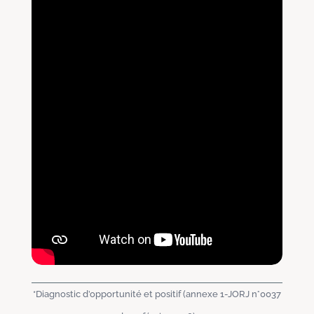
*Diagnostic d’opportunité et positif (annexe 1-JORJ n°0037